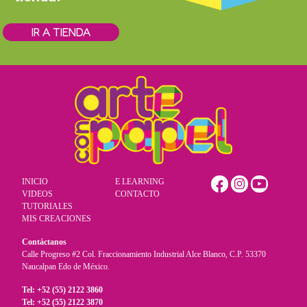
IR A TIENDA
INICIO
E LEARNING
VIDEOS
CONTACTO
TUTORIALES
MIS CREACIONES
Contáctanos
Calle Progreso #2 Col. Fraccionamiento Industrial Alce Blanco, C.P. 53370
Naucalpan Edo de México.
Tel: +52 (55) 2122 3860
Tel: +52 (55) 2122 3870