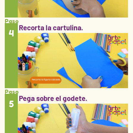
Paso
Recorta la cartulina.
4
Paso
Pega sobre el godete.
5