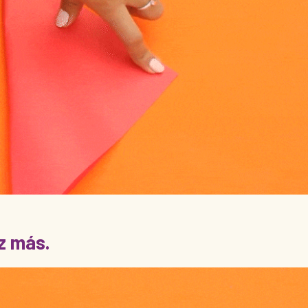
z más.