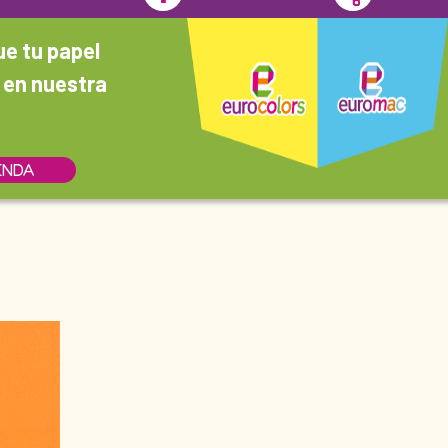
ue tu papel
 en nuestra
IENDA