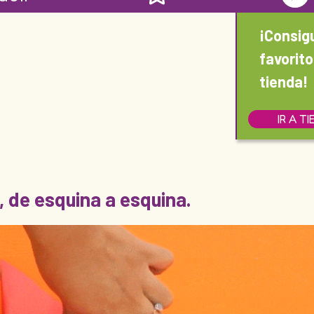
¡Consig
favorito
tienda!
IR A T
d, de esquina a esquina.